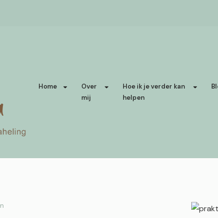
Home
Over
Hoe ik je verder kan
Bl
mij
helpen
en