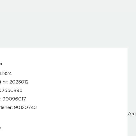
a
41824
t nr: 2023012
902550B95
k: 90096017
lener: 90120743
Aan
n