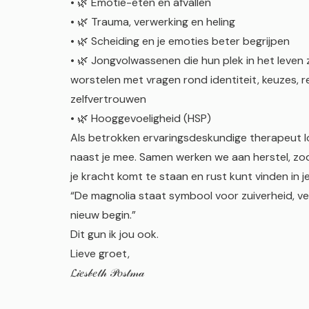
• 🌿 Emotie-eten en afvallen
• 🌿 Trauma, verwerking en heling
• 🌿 Scheiding en je emoties beter begrijpen
• 🌿 Jongvolwassenen die hun plek in het leven
worstelen met vragen rond identiteit, keuzes, re
zelfvertrouwen
• 🌿 Hooggevoeligheid (HSP)
Als betrokken ervaringsdeskundige therapeut lo
naast je mee. Samen werken we aan herstel, zoda
je kracht komt te staan en rust kunt vinden in jez
“De magnolia staat symbool voor zuiverheid, v
nieuw begin.”
Dit gun ik jou ook.
Lieve groet,
𝓛𝒾𝑒𝓈𝒷𝑒𝓉𝒽 𝒫𝑜𝓈𝓉𝓂𝒶