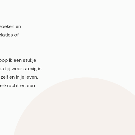
 zoeken en
laties of
op ik een stukje
t jij weer stevig in
elf en in je leven.
eerkracht en een