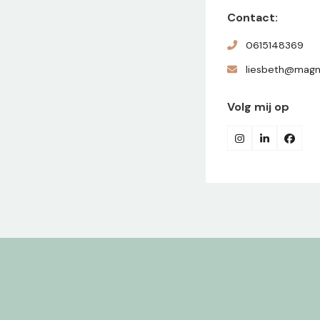
Contact:
0615148369
liesbeth@magno
Volg mij op