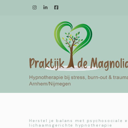
Herstel je balans met psychosociale 
lichaamsgerichte hypnotherapie