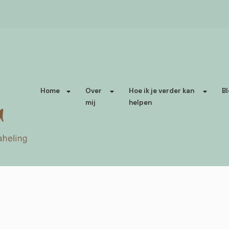
Home
Over
Hoe ik je verder kan
Bl
mij
helpen